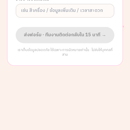
ส่งฟอร์ม · ทีมงานติดต่อกลับใน 15 นาที →
เราเก็บข้อมูลปลอดภัย ใช้เฉพาะการนัดหมายเท่านั้น · ไม่ส่งให้บุคคลที่
สาม