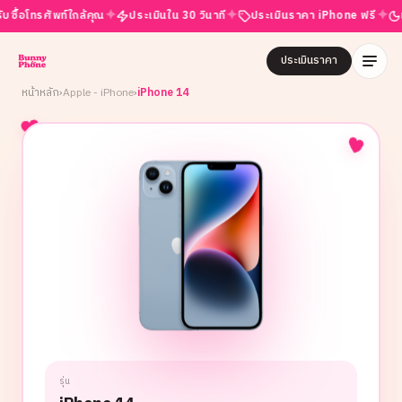
✦
✦
✦
โทรศัพท์ใกล้คุณ
ประเมินใน 30 วินาที
ประเมินราคา iPhone ฟรี
เปิดบร
ประเมินราคา
หน้าหลัก
›
Apple - iPhone
›
iPhone 14
รุ่น