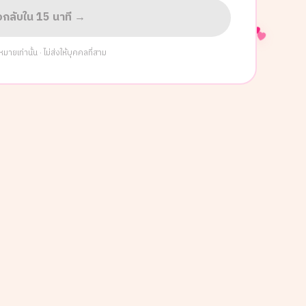
่อกลับใน 15 นาที →
ยเท่านั้น · ไม่ส่งให้บุคคลที่สาม