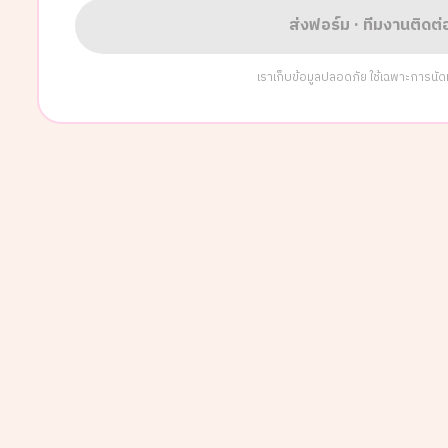
ส่งฟอร์ม · ทีมงานติดต
เราเก็บข้อมูลปลอดภัย ใช้เฉพาะการนัดหมา