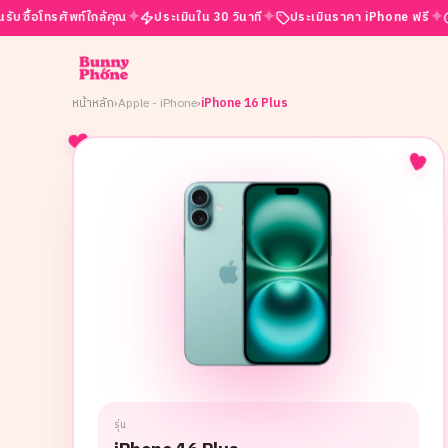
✦
✦
✦
ศัพท์ใกล้คุณ
ประเมินใน 30 วินาที
ประเมินราคา iPhone ฟรี
เปิดบริกา
หน้าหลัก
›
Apple - iPhone
›
iPhone 16 Plus
รุ่น