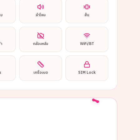
อม
ลำโพง
สั่น
้า
กล้องหลัง
WiFi/BT
น
เครื่องงอ
SIM Lock