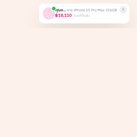
×
คุณช...
ขาย
iPhone 15 Pro Max 256GB
฿18,110
·
5 นาทีที่แล้ว
หน้าหลัก
Instagram
เกี่ยวกับเรา
TikTok
ลูกค้าองค์กร
Facebook
บทความ
LINE
รีวิว
ติดต่อ