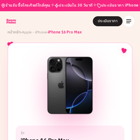
✦
✦
✦
านรับซื้อโทรศัพท์ใกล้คุณ
ประเมินใน 30 วินาที
ประเมินราคา iPhone ฟรี
ประเมินราคา
หน้าหลัก
›
Apple - iPhone
›
iPhone 16 Pro Max
รุ่น