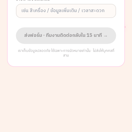
ส่งฟอร์ม · ทีมงานติดต่อกลับใน 15 นาที →
เราเก็บข้อมูลปลอดภัย ใช้เฉพาะการนัดหมายเท่านั้น · ไม่ส่งให้บุคคลที่
สาม