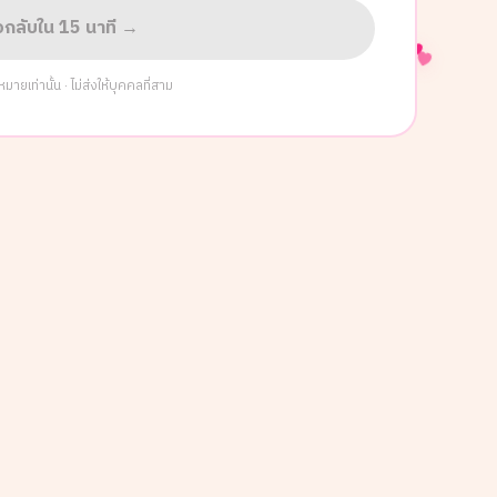
่อกลับใน 15 นาที →
ยเท่านั้น · ไม่ส่งให้บุคคลที่สาม