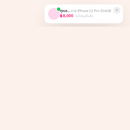
×
คุณธ...
ขาย
iPhone 12 Pro 256GB
฿8,000
·
5 ชั่วโมงที่แล้ว
หน้าหลัก
Instagram
เกี่ยวกับเรา
TikTok
ลูกค้าองค์กร
Facebook
บทความ
LINE
รีวิว
ติดต่อ