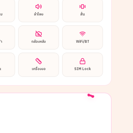
อม
ลำโพง
สั่น
้า
กล้องหลัง
WiFi/BT
น
เครื่องงอ
SIM Lock