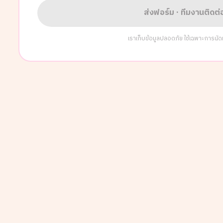
ส่งฟอร์ม · ทีมงานติดต
เราเก็บข้อมูลปลอดภัย ใช้เฉพาะการนัดหมา