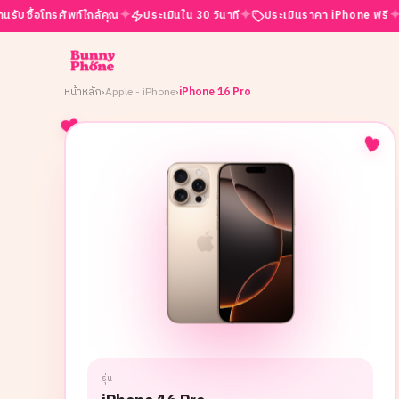
✦
✦
✦
ทรศัพท์ใกล้คุณ
ประเมินใน 30 วินาที
ประเมินราคา iPhone ฟรี
เปิดบริ
หน้าหลัก
›
Apple - iPhone
›
iPhone 16 Pro
รุ่น