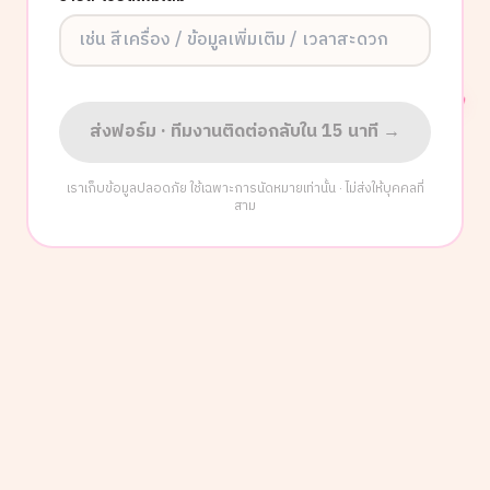
ส่งฟอร์ม · ทีมงานติดต่อกลับใน 15 นาที →
เราเก็บข้อมูลปลอดภัย ใช้เฉพาะการนัดหมายเท่านั้น · ไม่ส่งให้บุคคลที่
สาม