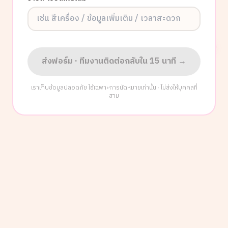
ส่งฟอร์ม · ทีมงานติดต่อกลับใน 15 นาที →
เราเก็บข้อมูลปลอดภัย ใช้เฉพาะการนัดหมายเท่านั้น · ไม่ส่งให้บุคคลที่
สาม