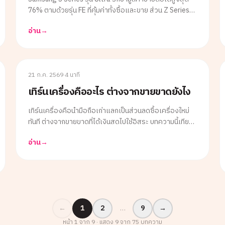
76% ตามด้วยรุ่น FE ที่คุ้มค่าทั้งซื้อและขาย ส่วน Z Series
จอพับราคาตกเร็วกว่า S Series ถึง 15% บทความนี้สรุป
อ่าน
→
เปอร์เซ็นต์ Value Retention ครบทั้ง 3 ซีรีส์ พร้อมคำ
แนะนำเลือกรุ่นให้เหมาะกับความต้องการ
FAQ
21 ก.ค. 2569
·
4 นาที
เทิร์นเครื่องคืออะไร ต่างจากขายขาดยังไง
เทิร์นเครื่องคือนำมือถือเก่าแลกเป็นส่วนลดซื้อเครื่องใหม่
ทันที ต่างจากขายขาดที่ได้เงินสดไปใช้อิสระ บทความนี้เทียบ
ข้อดี-ข้อเสียทั้ง 2 แบบ พร้อมคำแนะนำว่าแบบไหนเหมาะกับ
อ่าน
→
สถานการณ์ไหน ก่อนตัดสินใจเปลี่ยนเครื่องใหม่
←
1
2
…
9
→
หน้า
1
จาก
9
· แสดง
9
จาก
75
บทความ