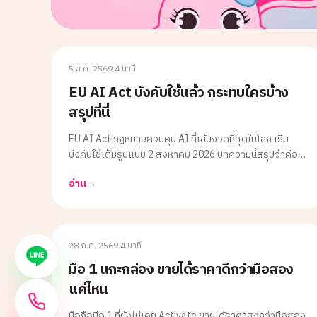
เทคโนโลยี
5 ส.ค. 2569
·
4 นาที
EU AI Act บังคับใช้แล้ว กระทบใครบ้าง
สรุปที่นี่
EU AI Act กฎหมายควบคุม AI ที่เข้มงวดที่สุดในโลก เริ่ม
บังคับใช้เต็มรูปแบบ 2 สิงหาคม 2026 บทความนี้สรุปว่าคือ
อะไร กระทบบริษัทเทคและผู้ใช้งานทั่วโลกอย่างไร พร้อมเท
อ่าน
→
รนด์ AI อื่นที่มาพร้อมกันในปีนี้ ทั้ง AI Agent และ
Sovereign AI
FAQ
28 ก.ค. 2569
·
4 นาที
มือ 1 แกะกล่อง ขายได้ราคาดีกว่ามือสอง
แค่ไหน
มือถือมือ 1 ที่ยังไม่เคย Activate ขายได้ราคาสูงกว่ามือสอง