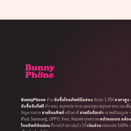
BunnyPhone
ร้าน
รับซื้อโทรศัพท์มือสอง
อันดับ 1 ที่ให้
ราคาสูง
ก
รับซื้อถึงที่ฟรี
ทั่ว กทม. สมุทรปราการ นครปฐม สมุทรสาคร และพื้นที
ปัญหาอยาก
ขายโทรศัพท์
หรือหาที่
ขายมือถือเก่า
เราพร้อมดูแล 
iPad, Samsung, OPPO, Vivo, Xiaomi ทุกสภาพ
หน้าจอแตก กล้อง
โทรศัพท์ติดผ่อน
ก็ขายได้ ประเมินไว ได้
เงินด่วน
ปลอดภัย 100% เปล