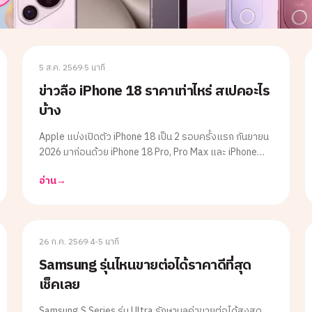
APPLE
5 ส.ค. 2569
·
5 นาที
ข่าวลือ iPhone 18 ราคาเท่าไหร่ สเปคอะไร
บ้าง
Apple แบ่งเปิดตัว iPhone 18 เป็น 2 รอบครั้งแรก กันยายน
2026 มาก่อนด้วย iPhone 18 Pro, Pro Max และ iPhone
Fold ส่วนรุ่นมาตรฐานรอถึงต้นปี 2027 พร้อมชิป 2 นาโน
อ่าน
→
เมตรตัวแรกของ Apple บทความนี้สรุปข่าวลือราคาและ
สเปคล่าสุดครบก่อนเปิดตัวจริง
SAMSUNG
26 ก.ค. 2569
·
4-5 นาที
Samsung รุ่นไหนขายต่อได้ราคาดีที่สุด
เช็คเลย
Samsung S Series รุ่น Ultra รักษามูลค่าขายต่อได้สูงสุด