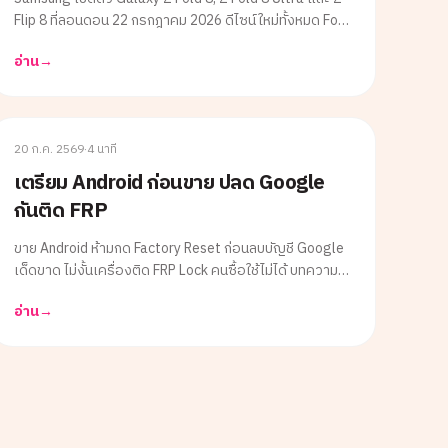
Flip 8 ที่ลอนดอน 22 กรกฎาคม 2026 ดีไซน์ใหม่ทั้งหมด Fold
8 Ultra บางเพียง 4.1 มม. ราคาเริ่มต้น 42,900-93,900
อ่าน
→
บาท บทความนี้สรุปสเปคและราคาครบทุกรุ่นก่อนตัดสินใจ
ซื้อ
ANDROID
20 ก.ค. 2569
·
4 นาที
เตรียม Android ก่อนขาย ปลด Google
กันติด FRP
ขาย Android ห้ามกด Factory Reset ก่อนลบบัญชี Google
เด็ดขาด ไม่งั้นเครื่องติด FRP Lock คนซื้อใช้ไม่ได้ บทความนี้
สรุป 6 ขั้นตอนที่ถูกต้องตามลำดับ ตั้งแต่สำรองข้อมูล ลบ
อ่าน
→
บัญชี จนถึงรีเซ็ตอย่างปลอดภัย ใช้เวลาแค่ 15 นาที