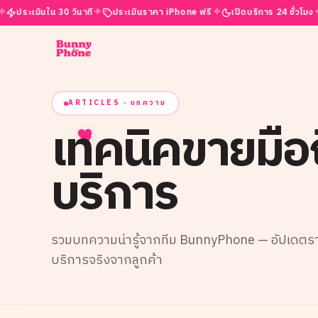
✦
✦
✦
ินใน 30 วินาที
ประเมินราคา iPhone ฟรี
เปิดบริการ 24 ชั่วโมง
รีวิว
ARTICLES · บทความ
เทคนิคขายมือ
บริการ
รวมบทความน่ารู้จากทีม BunnyPhone — อัปเดตราคา
บริการจริงจากลูกค้า