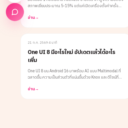
สภาพเยี่ยมประมาณ 5-15% แต่แค่เปิดเครื่องตั้งค่าครั้ง
เดียวก็นับเป็นมือสองทันที บทความนี้อธิบายความต่าง วิธี
อ่าน
→
เช็ค และเทคนิคเก็บรักษาสถานะมือ 1 ให้ขายได้ราคาดีที่สุด
SAMSUNG
21 ก.ค. 2569
·
4 นาที
One UI 8 มีอะไรใหม่ อัปเดตแล้วได้อะไร
เพิ่ม
One UI 8 บน Android 16 มาพร้อม AI แบบ Multimodal ที่
ฉลาดขึ้น ความเป็นส่วนตัวที่แน่นขึ้นด้วย Knox และดีไซน์ที่ลื่น
ไหลกว่าเดิม ส่วน One UI 8.5 ที่มาพร้อม Galaxy S26 เพิ่ม
อ่าน
→
Quick Panel ปรับแต่งได้อิสระและ Photo Assist ที่ฉลาดขึ้น
บทความนี้สรุปครบพร้อมเช็ครุ่นที่ได้อัปเดตแล้ว