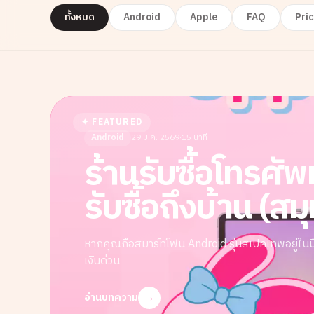
ทั้งหมด
Android
Apple
FAQ
Pric
✦ FEATURED
Android
29 ม.ค. 2569
·
15 นาที
ร้านรับซื้อโทรศั
รับซื้อถึงบ้าน 
หากคุณถือสมาร์ทโฟน Android รุ่นสเปคเทพอยู่ในมือ
เงินด่วน
อ่านบทความ
→