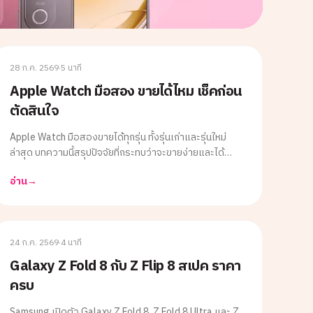
APPLE
28 ก.ค. 2569
·
5 นาที
Apple Watch มือสอง ขายได้ไหม เช็คก่อน
ตัดสินใจ
Apple Watch มือสองขายได้ทุกรุ่น ทั้งรุ่นเก่าและรุ่นใหม่
ล่าสุด บทความนี้สรุปปัจจัยที่กระทบว่าจะขายง่ายและได้
ราคาดีแค่ไหน ทั้งวัสดุ สาย และ Battery Health พร้อมขั้น
อ่าน
→
ตอน Unpair ที่ต้องทำก่อนขายเสมอ เพื่อไม่ให้เครื่องติด
Activation Lock
SAMSUNG
24 ก.ค. 2569
·
4 นาที
Galaxy Z Fold 8 กับ Z Flip 8 สเปค ราคา
ครบ
Samsung เปิดตัว Galaxy Z Fold 8, Z Fold 8 Ultra และ Z