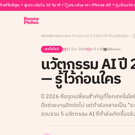
✦
✦
✦
ณ
ประเมินใน 30 วินาที
ประเมินราคา iPhone ฟรี
เปิดบริการ 24 ชั่วโมง
หน้าหลัก
›
บทความ
›
นวัตกรรม AI ปี 2026 ที่กำลังเปลี่ยนโลก — รู
21 มิ.ย. 2569
4-5 นาที
26
views
เทคโนโลยี
นวัตกรรม AI ปี 2
— รู้ไว้ก่อนใคร
ปี 2026 คือจุดเปลี่ยนสำคัญที่โลกเทคโนโลยี
มือช่วยงานอีกต่อไป แต่กำลังกลายเป็น "ร
รวบรวม 5 นวัตกรรม AI ที่กำลังเกิดขึ้นจริง