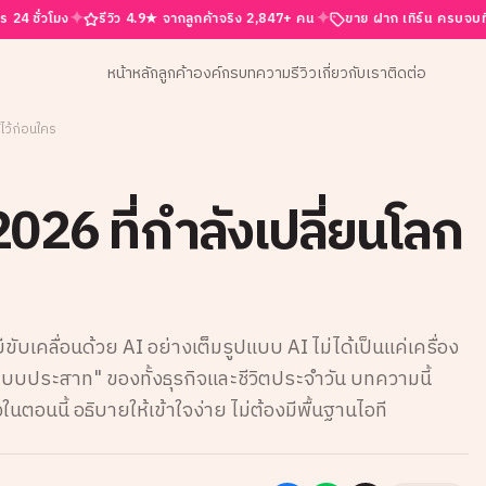
✦
✦
✦
รีวิว 4.9★ จากลูกค้าจริง 2,847+ คน
ขาย ฝาก เทิร์น ครบจบที่นี่
รับซ
หน้าหลัก
ลูกค้าองค์กร
บทความ
รีวิว
เกี่ยวกับเรา
ติดต่อ
้ไว้ก่อนใคร
026 ที่กำลังเปลี่ยนโลก
ขับเคลื่อนด้วย AI อย่างเต็มรูปแบบ AI ไม่ได้เป็นแค่เครื่อง
ะบบประสาท" ของทั้งธุรกิจและชีวิตประจำวัน บทความนี้
ในตอนนี้ อธิบายให้เข้าใจง่าย ไม่ต้องมีพื้นฐานไอที