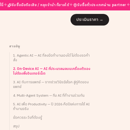
✦
✦
ื้อมือถือเสีย / หลุดจำนำ ก็ขายได้
รับซื้อทั่วประเทศผ่าน partner
ราคาสูง
ประเมินราคา
→
สารบัญ
1. Agentic AI — AI ที่ลงมือทำงานเองได้ ไม่ต้องรอคำ
สั่ง
2. On-Device AI — AI ที่ประมวลผลบนเครื่องตัวเอง
ไม่ต้องพึ่งอินเทอร์เน็ต
3. AI กับการแพทย์ — จากช่วยวินิจฉัยโรค สู่คู่คิดของ
แพทย์
4. Multi-Agent System — ทีม AI ที่ทำงานร่วมกัน
5. AI เพื่อ Productivity — ปี 2026 คือปีแห่งการใช้ AI
ทำงานจริง
ข้อควรระวังที่ต้องรู้
สรุป