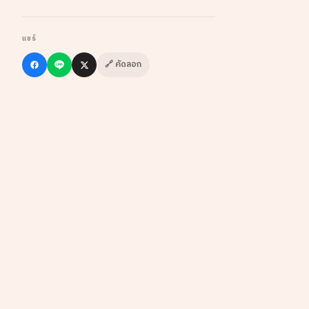
แชร์
🔗 คัดลอก