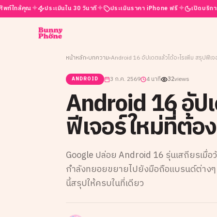
✦
✦
✦
ประเมินใน 30 วินาที
ประเมินราคา iPhone ฟรี
เปิดบริการ 24 ชั่วโมง
หน้าหลัก
›
บทความ
›
Android 16 อัปเดตแล้วได้อะไรเพิ่ม สรุปฟีเจอร์
3 ก.ค. 2569
4 นาที
32
views
ANDROID
Android 16 อัปเด
ฟีเจอร์ใหม่ที่ต้องร
Google ปล่อย Android 16 รุ่นเสถียรเมื่อวัน
กำลังทยอยขยายไปยังมือถือแบรนด์ต่างๆ ทั
นี้สรุปให้ครบในที่เดียว