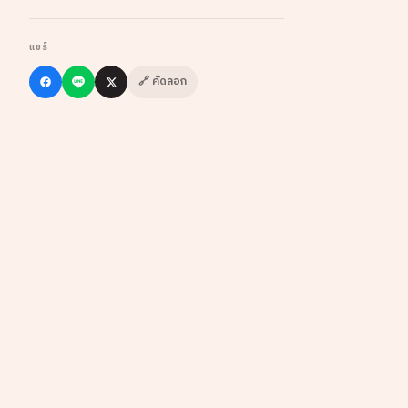
แชร์
🔗 คัดลอก