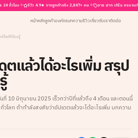
✦
✦
✦
รีวิว 4.9★ จากลูกค้าจริง 2,847+ คน
ขาย ฝาก เทิร์น ครบจบที่นี่
รับซื้
หน้าหลัก
ลูกค้าองค์กร
บทความ
รีวิว
เกี่ยวกับเรา
ติดต่อ
ใหม่ที่ต้องรู้
ตแล้วได้อะไรเพิ่ม สรุป
ู้
ที่ 10 มิถุนายน 2025 เร็วกว่าปีที่แล้วถึง 4 เดือน และตอนนี้
่วโลก ถ้ากำลังสงสัยว่าอัปเดตแล้วจะได้อะไรเพิ่ม บทความ