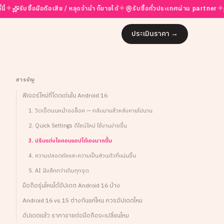
✦
✦
อมือถือเสีย / หลุดจำนำ ก็ขายได้
รับซื้อทั่วประเทศผ่าน partner
ราคาสูงสุ
ประเมินราคา
→
สารบัญ
ฟีเจอร์ใหม่ที่โดดเด่นใน Android 16
1. วิดเจ็ตบนหน้าจอล็อค — กลับมาแล้วหลังหายไปนาน
2. Quick Settings ดีไซน์ใหม่ ใช้งานง่ายขึ้น
3. ปรับแต่งไอคอนแอปได้เองมากขึ้น
4. ความปลอดภัยและความเป็นส่วนตัวที่แน่นขึ้น
5. AI ฝังลึกกว่าเดิมทุกจุด
มือถือรุ่นไหนได้อัปเดต Android 16 บ้าง
Android 16 vs 15 ต่างกันแค่ไหน ควรอัปเดตไหม
อัปเดตแล้ว ราคาขายต่อมือถือจะเปลี่ยนไหม