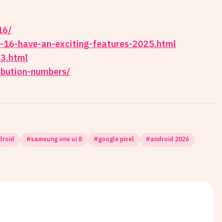
16/
-16-have-an-exciting-features-2025.html
3.html
ibution-numbers/
ndroid
#
samsung one ui 8
#
google pixel
#
android 2026