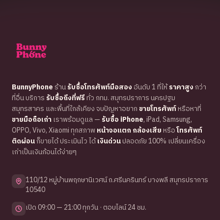
BunnyPhone
ร้าน
รับซื้อโทรศัพท์มือสอง
อันดับ 1 ที่ให้
ราคาสูง
กว่า
ที่อื่น บริการ
รับซื้อถึงที่ฟรี
ทั่ว กทม. สมุทรปราการ นครปฐม
สมุทรสาคร และพื้นที่ใกล้เคียง จบปัญหาอยาก
ขายโทรศัพท์
หรือหาที่
ขายมือถือเก่า
เราพร้อมดูแล —
รับซื้อ iPhone
, iPad, Samsung,
OPPO, Vivo, Xiaomi ทุกสภาพ
หน้าจอแตก กล้องเสีย
หรือ
โทรศัพท์
ติดผ่อน
ก็ขายได้ ประเมินไว ได้
เงินด่วน
ปลอดภัย 100% เปลี่ยนเครื่อง
เก่าเป็นเงินก้อนได้ง่ายๆ
110/12 หมู่บ้านพฤกษานิเวศน์ ถ.ศรีนครินทร์ บางพลี สมุทรปราการ
10540
เปิด 09:00 — 21:00 ทุกวัน · ตอบไลน์ 24 ชม.