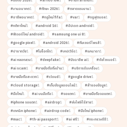
#
มือถือ 2026
1
#
ai กับอาชีพ
1
#
งานที่ ai แทนที่
1
#
งานอนาคต
1
#
ทักษะ 2026
1
#
ตลาดแรงงาน
1
#
อาชีพอนาคต
1
#
กฎใหม่ fifa
1
#
var
1
#
กฎฟุตบอล
1
#
กติกาใหม่
1
#
android 16
1
#
อัปเดต android
1
#
ฟีเจอร์ใหม่ android
1
#
samsung one ui 8
1
#
google pixel
1
#
android 2026
1
#
ทีมเซอร์ไพรส์
1
#
ปารากวัย
1
#
โมร็อกโก
1
#
เคปเวิร์ด
1
#
แคนาดา
1
#
ai หลอกลวง
1
#
deepfake
1
#
มิจฉาชีพ ai
1
#
ภัยไซเบอร์
1
#
ai scam
1
#
ขายมือถือถึงบ้าน
1
#
บริการรับเครื่อง
1
#
ขายมือถือสะดวก
1
#
cloud
1
#
google drive
1
#
cloud storage
1
#
เก็บข้อมูลออนไลน์
1
#
สำรองข้อมูล
1
#
มือใหม่
1
#
ai บนมือถือ
1
#
จอแตก
1
#
ขายมือถือจอแตก
1
#
iphone จอแตก
1
#
airdrop
1
#
ส่งไฟล์ไร้สาย
1
#
เทคนิค iphone
1
#
airdrop code
1
#
มือใหม่ iphone
1
#
mac
1
#
th-ai passport
1
#
ai ฟรี
1
#
กระทรวงดีอี
1