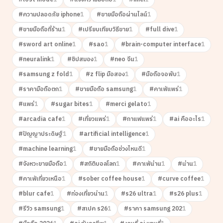
#
ความปลอดภัย iphone
1
#
ขายมือถือผ่านไลน์
1
#
ขายมือถือที่ร้าน
1
#
เปรียบเทียบวิธีขาย
1
#
full dive
1
#
sword art online
1
#
sao
1
#
brain-computer interface
1
#
neuralink
1
#
ชิปสมอง
1
#
neo จีน
1
#
samsung z fold
1
#
z flip มือสอง
1
#
มือถือจอพับ
1
#
ราคามือถือตก
1
#
ขายมือถือ samsung
1
#
คาเฟ่แพร่
1
#
แพร่
1
#
sugar bites
1
#
merci gelato
1
#
arcadia cafe
1
#
เที่ยวแพร่
1
#
กาแฟแพร่
1
#
ai คืออะไร
1
#
ปัญญาประดิษฐ์
1
#
artificial intelligence
1
#
machine learning
1
#
ขายมือถือช่วงไหนดี
1
#
จังหวะขายมือถือ
1
#
สถิติบอลโลก
1
#
คาเฟ่น่าน
1
#
น่าน
1
#
คาเฟ่เที่ยวเหนือ
1
#
sober coffee house
1
#
curve coffee
1
#
blur cafe
1
#
ท่องเที่ยวน่าน
1
#
s26 ultra
1
#
s26 plus
1
#
รีวิว samsung
1
#
สเปค s26
1
#
ราคา samsung 202
1