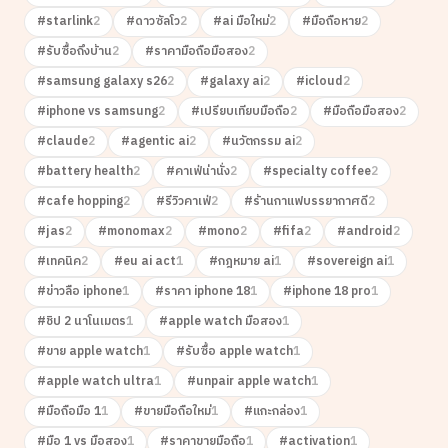
#
starlink
2
#
ดาวซัลโว
2
#
ai มือใหม่
2
#
มือถือหาย
2
#
รับซื้อถึงบ้าน
2
#
ราคามือถือมือสอง
2
#
samsung galaxy s26
2
#
galaxy ai
2
#
icloud
2
#
iphone vs samsung
2
#
เปรียบเทียบมือถือ
2
#
มือถือมือสอง
2
#
claude
2
#
agentic ai
2
#
นวัตกรรม ai
2
#
battery health
2
#
คาเฟ่น่านั่ง
2
#
specialty coffee
2
#
cafe hopping
2
#
รีวิวคาเฟ่
2
#
ร้านกาแฟบรรยากาศดี
2
#
jas
2
#
monomax
2
#
mono
2
#
fifa
2
#
android
2
#
เทคนิค
2
#
eu ai act
1
#
กฎหมาย ai
1
#
sovereign ai
1
#
ข่าวลือ iphone
1
#
ราคา iphone 18
1
#
iphone 18 pro
1
#
ชิป 2 นาโนเมตร
1
#
apple watch มือสอง
1
#
ขาย apple watch
1
#
รับซื้อ apple watch
1
#
apple watch ultra
1
#
unpair apple watch
1
#
มือถือมือ 1
1
#
ขายมือถือใหม่
1
#
แกะกล่อง
1
#
มือ 1 vs มือสอง
1
#
ราคาขายมือถือ
1
#
activation
1