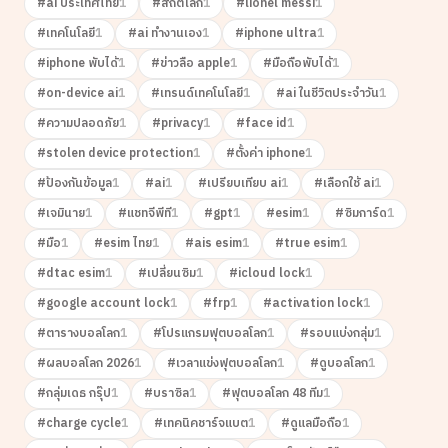
#
ai ประเทศไทย
1
#
สถิติโลก
1
#
lionel messi
1
#
เทคโนโลยี
1
#
ai ทำงานเอง
1
#
iphone ultra
1
#
iphone พับได้
1
#
ข่าวลือ apple
1
#
มือถือพับได้
1
#
on-device ai
1
#
เทรนด์เทคโนโลยี
1
#
ai ในชีวิตประจำวัน
1
#
ความปลอดภัย
1
#
privacy
1
#
face id
1
#
stolen device protection
1
#
ตั้งค่า iphone
1
#
ป้องกันข้อมูล
1
#
ai
1
#
เปรียบเทียบ ai
1
#
เลือกใช้ ai
1
#
เจมินาย
1
#
แชทจีพีที
1
#
gpt
1
#
esim
1
#
ซิมการ์ด
1
#
มือ
1
#
esim ไทย
1
#
ais esim
1
#
true esim
1
#
dtac esim
1
#
เปลี่ยนซิม
1
#
icloud lock
1
#
google account lock
1
#
frp
1
#
activation lock
1
#
ตารางบอลโลก
1
#
โปรแกรมฟุตบอลโลก
1
#
รอบแบ่งกลุ่ม
1
#
ผลบอลโลก 2026
1
#
เวลาแข่งฟุตบอลโลก
1
#
ดูบอลโลก
1
#
กลุ่มเดธ กรุ๊ป
1
#
บราซิล
1
#
ฟุตบอลโลก 48 ทีม
1
#
charge cycle
1
#
เทคนิคชาร์จแบต
1
#
ดูแลมือถือ
1