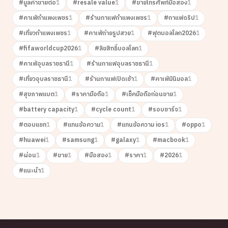
#
มูลค่าขายต่อ
1
#
resale value
1
#
ขายโทรศัพท์มือสอง
1
#
คาเฟ่กำแพงเพชร
1
#
ร้านกาแฟกำแพงเพชร
1
#
กาแฟดริป
1
#
เที่ยวกำแพงเพชร
1
#
คาเฟ่ถ่ายรูปสวย
1
#
ฟุตบอลโลก2026
1
#
fifaworldcup2026
1
#
ลิขสิทธิ์บอลโลก
1
#
คาเฟ่อุบลราชธานี
1
#
ร้านกาแฟอุบลราชธานี
1
#
เที่ยวอุบลราชธานี
1
#
ร้านกาแฟเปิดเช้า
1
#
คาเฟ่มินิมอล
1
#
สุขภาพแบต
1
#
ราคามือถือ
1
#
เช็คมือถือก่อนขาย
1
#
battery capacity
1
#
cycle count
1
#
รอบชาร์จ
1
#
ตอบแชท
1
#
แทนข้อความ
1
#
แทนข้อความ ios
1
#
oppo
1
#
huawei
1
#
samsung
1
#
galaxy
1
#
macbook
1
#
ผ่อน
1
#
ขาย
1
#
มือสอง
1
#
ราคา
1
#
2026
1
#
แนะนำ
1