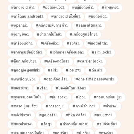
#
android ช้า
1
#
มือถือหน่วง
1
#
แก้มือถือช้า
1
#
ล้างแคช
1
#
เคล็ดลับ android
1
#
android เร็วขึ้น
1
#
มือถืออืด
1
#
openai
1
#
คดีความลับการค้า
1
#
sam altman
1
#
jony ive
1
#
ข่าวเทคโนโลยี
1
#
เครื่องศูนย์ไทย
1
#
เครื่องนอก
1
#
เครื่องหิ้ว
1
#
zp/a
1
#
model th
1
#
ราคารับซื้อมือถือ
1
#
iphone เครื่องนอก
1
#
sim lock
1
#
ล็อกเครือข่าย
1
#
เครื่องติดโปร
1
#
carrier lock
1
#
google gemini
1
#
siri
1
#
ios 27
1
#
ดีล ai
1
#
wwdc 2026
1
#
otp คืออะไร
1
#
one time password
1
#
มิจฉาชีพ
1
#
2fa
1
#
ป้องกันโดนหลอก
1
#
ธุรกรรมออนไลน์
1
#
หุ้น spcx
1
#
ipo
1
#
ถอดบทเรียนหุ้น
1
#
ตลาดหุ้นสหรัฐ
1
#
การลงทุน
1
#
คาเฟ่ลำปาง
1
#
ลำปาง
1
#
mixirista
1
#
go cafe
1
#
fika cafe
1
#
เหมยฮวา
1
#
เที่ยวลำปาง
1
#
faq
1
#
คำถามที่พบบ่อย
1
#
รุ่นที่รับซื้อ
1
#
ประเมินราคามือถือ
1
#
แอปรัฐ
1
#
เป๋าตัง
1
#
ทางรัฐ
1