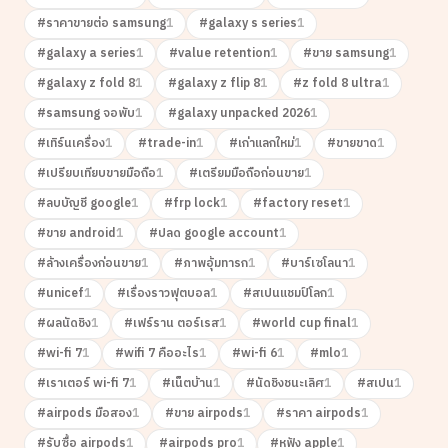
#
ราคาขายต่อ samsung
1
#
galaxy s series
1
#
galaxy a series
1
#
value retention
1
#
ขาย samsung
1
#
galaxy z fold 8
1
#
galaxy z flip 8
1
#
z fold 8 ultra
1
#
samsung จอพับ
1
#
galaxy unpacked 2026
1
#
เทิร์นเครื่อง
1
#
trade-in
1
#
เก่าแลกใหม่
1
#
ขายขาด
1
#
เปรียบเทียบขายมือถือ
1
#
เตรียมมือถือก่อนขาย
1
#
ลบบัญชี google
1
#
frp lock
1
#
factory reset
1
#
ขาย android
1
#
ปลด google account
1
#
ล้างเครื่องก่อนขาย
1
#
ภาพอุ้มทารก
1
#
บาร์เซโลนา
1
#
unicef
1
#
เรื่องราวฟุตบอล
1
#
สเปนแชมป์โลก
1
#
ผลนัดชิง
1
#
เฟร์ราน ตอร์เรส
1
#
world cup final
1
#
wi-fi 7
1
#
wifi 7 คืออะไร
1
#
wi-fi 6
1
#
mlo
1
#
เราเตอร์ wi-fi 7
1
#
เน็ตบ้าน
1
#
นัดชิงชนะเลิศ
1
#
สเปน
1
#
airpods มือสอง
1
#
ขาย airpods
1
#
ราคา airpods
1
#
รับซื้อ airpods
1
#
airpods pro
1
#
หูฟัง apple
1