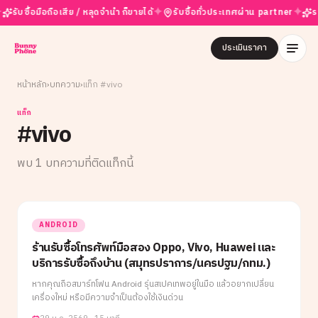
✦
✦
บซื้อมือถือเสีย / หลุดจำนำ ก็ขายได้
รับซื้อทั่วประเทศผ่าน partner
ราคาส
ประเมินราคา
หน้าหลัก
›
บทความ
›
แท็ก #
vivo
แท็ก
#
vivo
พบ
1
บทความที่ติดแท็กนี้
ANDROID
ร้านรับซื้อโทรศัพท์มือสอง Oppo, Vivo, Huawei และ
บริการรับซื้อถึงบ้าน (สมุทรปราการ/นครปฐม/กทม.)
หากคุณถือสมาร์ทโฟน Android รุ่นสเปคเทพอยู่ในมือ แล้วอยากเปลี่ยน
เครื่องใหม่ หรือมีความจำเป็นต้องใช้เงินด่วน