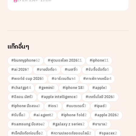
29 ม.ค. 2569
·
15 นาที
แท็กอื่นๆ
#
bunnyphone
62
#
ฟุตบอลโลก 2026
11
#
iphone
11
#
ai 2026
7
#
ขายมือถือ
6
#
เมสซี่
6
#
รับซื้อมือถือ
5
#
world cup 2026
5
#
อาร์เจนตินา
4
#
คาเฟ่ภาคเหนือ
4
#
chatgpt
4
#
gemini
3
#
iphone 18
3
#
apple
3
#
อีลอน มัสก์
3
#
apple intelligence
3
#
เทคโนโลยี 2026
3
#
iphone มือสอง
3
#
ios
3
#
แบตเตอรี่
3
#
ipad
3
#
รับซื้อ
3
#
ai agent
2
#
iphone fold
2
#
apple 2026
2
#
samsung มือสอง
2
#
galaxy z series
2
#
ยามาล
2
#
เช็คมือถือก่อนซื้อ
2
#
ความปลอดภัยออนไลน์
2
#
spacex
2