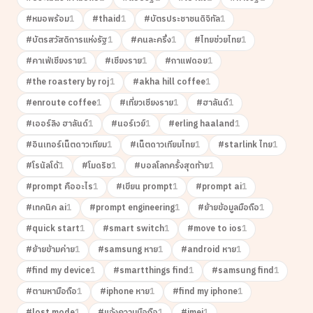
#
หมอพร้อม
1
#
thaid
1
#
บัตรประชาชนดิจิทัล
1
#
บัตรสวัสดิการแห่งรัฐ
1
#
คนละครึ่ง
1
#
ไทยช่วยไทย
1
#
คาเฟ่เชียงราย
1
#
เชียงราย
1
#
กาแฟดอย
1
#
the roastery by roj
1
#
akha hill coffee
1
#
enroute coffee
1
#
เที่ยวเชียงราย
1
#
ฮาลันด์
1
#
เออร์ลิง ฮาลันด์
1
#
นอร์เวย์
1
#
erling haaland
1
#
อินเทอร์เน็ตดาวเทียม
1
#
เน็ตดาวเทียมไทย
1
#
starlink ไทย
1
#
โรนัลโด้
1
#
โมดริช
1
#
บอลโลกครั้งสุดท้าย
1
#
prompt คืออะไร
1
#
เขียน prompt
1
#
prompt ai
1
#
เทคนิค ai
1
#
prompt engineering
1
#
ย้ายข้อมูลมือถือ
1
#
quick start
1
#
smart switch
1
#
move to ios
1
#
ย้ายข้ามค่าย
1
#
samsung หาย
1
#
android หาย
1
#
find my device
1
#
smartthings find
1
#
samsung find
1
#
ตามหามือถือ
1
#
iphone หาย
1
#
find my iphone
1
#
lost mode
1
#
แจ้งความมือถือ
1
#
imei
1