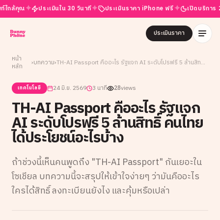
✦
✦
✦
้คุณ
ประเมินใน 30 วินาที
ประเมินราคา iPhone ฟรี
เปิดบริการ 24 ชั่
ประเมินราคา
หน้า
›
บทความ
›
TH-AI Passport คืออะไร รัฐแจก AI ระดับโปรฟรี 5 ล้านสิทธิ์ คนไทยได้ประโยชน์อะไรบ้าง
หลัก
24 มิ.ย. 2569
3 นาที
28
views
เทคโนโลยี
TH-AI Passport คืออะไร รัฐแจก
AI ระดับโปรฟรี 5 ล้านสิทธิ์ คนไทย
ได้ประโยชน์อะไรบ้าง
ถ้าช่วงนี้เห็นคนพูดถึง "TH-AI Passport" กันเยอะใน
โซเชียล บทความนี้จะสรุปให้เข้าใจง่ายๆ ว่ามันคืออะไร
ใครได้สิทธิ์ ลงทะเบียนยังไง และคุ้มหรือเปล่า