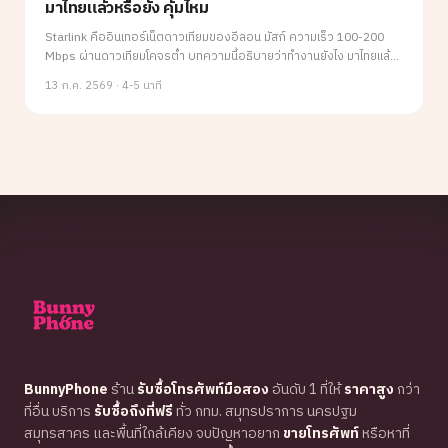
มาไทยแล้วหรือยัง คุ้มไหม
Starlink คืออินเทอร์เน็ตดาวเทียมของอีลอน มัสก์ ความเร็ว 100-200
Mbps ผ่านดาวเทียมโคจรต่ำ บทความนี้อธิบายว่าทำงานยังไง มาไทยแล้ว
หรือยัง ราคาเท่าไหร่ คุ้มไหมสำหรับคนไทย พร้อมเทคโนโลยีใหม่ที่ให้มือถือ
13 ก.ค. 2569
·
4-5 นาที
เชื่อมดาวเทียมได้โดยตรง
BunnyPhone
ร้าน
รับซื้อโทรศัพท์มือสอง
อันดับ 1 ที่ให้
ราคาสูง
กว่า
ที่อื่น บริการ
รับซื้อถึงที่ฟรี
ทั่ว กทม. สมุทรปราการ นครปฐม
สมุทรสาคร และพื้นที่ใกล้เคียง จบปัญหาอยาก
ขายโทรศัพท์
หรือหาที่