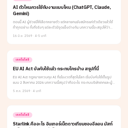
AI ตัวไหนควรใช้กับงานแบบไหน (ChatGPT, Claude,
Gemini)
ตอนนี้ AI ผู้ช่วยมีให้เลือกหลายตัว แต่หลายคนยังสมัครแค่ตัวเดียวแล้วใช้
ทำทุกอย่าง ทั้งที่จริงๆ แต่ละตัวมีจุดแข็งต่างกัน บทความนี้จะสรุปให้ว่า
ควรเลือกตัวไหน ใช้กับงานแบบไหน
16 มิ.ย. 2569
·
4-5 นาที
เทคโนโลยี
EU AI Act บังคับใช้แล้ว กระทบใครบ้าง สรุปที่นี่
EU AI Act กฎหมายควบคุม AI ที่เข้มงวดที่สุดในโลก เริ่มบังคับใช้เต็มรูป
แบบ 2 สิงหาคม 2026 บทความนี้สรุปว่าคืออะไร กระทบบริษัทเทคและผู้ใช้
งานทั่วโลกอย่างไร พร้อมเทรนด์ AI อื่นที่มาพร้อมกันในปีนี้ ทั้ง AI Agent
5 ส.ค. 2569
·
4 นาที
และ Sovereign AI
เทคโนโลยี
Starlink คืออะไร อินเทอร์เน็ตดาวเทียมของอีลอน มัสก์