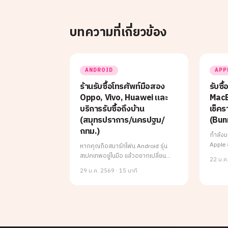
บทความที่เกี่ยวข้อง
ANDROID
APP
ร้านรับซื้อโทรศัพท์มือสอง
รับซื
Oppo, Vivo, Huawei และ
MacBo
บริการรับซื้อถึงบ้าน
เช็ครา
(สมุทรปราการ/นครปฐม/
(Bun
กทม.)
กำลังม
Apple 
หากคุณถือสมาร์ทโฟน Android รุ่น
(bunny
สเปคเทพอยู่ในมือ แล้วอยากเปลี่ยน
22 ม.ค
เรื่อง 
เครื่องใหม่ หรือมีความจำเป็นต้องใช้เงิน
29 ม.ค. 2569
·
15 นาที
ทุกชนิด
ด่วน
กว่าที่