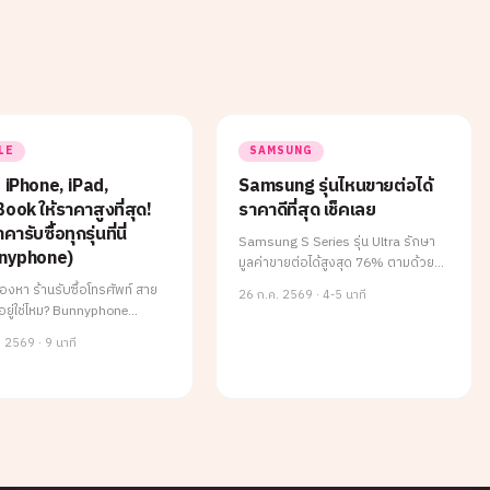
LE
SAMSUNG
้อ iPhone, iPad,
Samsung รุ่นไหนขายต่อได้
ok ให้ราคาสูงที่สุด!
ราคาดีที่สุด เช็คเลย
คารับซื้อทุกรุ่นที่นี่
Samsung S Series รุ่น Ultra รักษา
nyphone)
มูลค่าขายต่อได้สูงสุด 76% ตามด้วย
รุ่น FE ที่คุ้มค่าทั้งซื้อและขาย ส่วน Z
องหา ร้านรับซื้อโทรศัพท์ สาย
26 ก.ค. 2569
·
4-5 นาที
Series จอพับราคาตกเร็วกว่า S
อยู่ใช่ไหม? Bunnyphone
Series ถึง 15% บทความนี้สรุป
phoneth.com) คือตัวจริง
. 2569
·
9 นาที
เปอร์เซ็นต์ Value Retention ครบทั้ง 3
รับซื้อ iphone และสินค้า Apple
ซีรีส์ พร้อมคำแนะนำเลือกรุ่นให้เหมาะ
 เราการันตี ขายกับเราได้สูง
กับความต้องการ
อื่น พร้อมบริการ รับซื้อถึงท