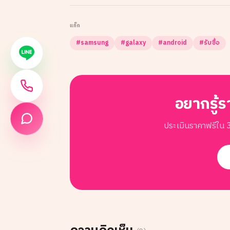
แท็ก
#
samsung
#
galaxy
#
android
#
รับซื้อ
อยากรู้ร
ประเมินราคาฟรีใน 3